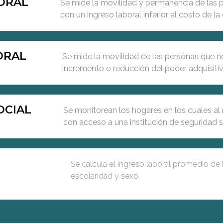
ORAL
Se mide la movilidad y permanencia de las 
con un ingreso laboral inferior al costo de la
ORAL
Se mide la movilidad de las personas que no
incremento o reducción del poder adquisitiv
OCIAL
Se monitorean los hogares en los cuales a
con acceso a una institución de seguridad s
Se calcula el ingreso laboral promedio de
escolaridad y sexo.