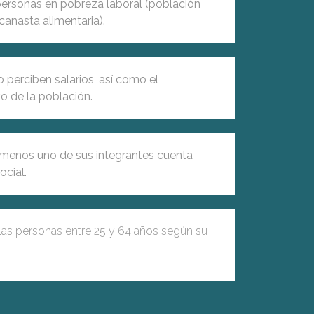
personas en pobreza laboral (población
 canasta alimentaria).
 perciben salarios, así como el
o de la población.
l menos uno de sus integrantes cuenta
ocial.
 las personas entre 25 y 64 años según su